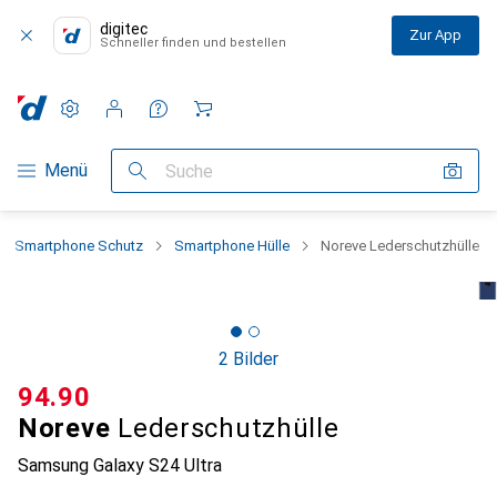
digitec
Zur App
Schneller finden und bestellen
Einstellungen
Kundenkonto
Vergleichslisten
Merklisten
Warenkorb
Navigation nach Kategorien
Menü
Suche
Smartphone Schutz
Smartphone Hülle
Noreve Lederschutzhülle
2 Bilder
CHF
94.90
Noreve
Lederschutzhülle
Samsung Galaxy S24 Ultra