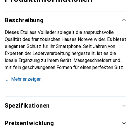
Beschreibung
Dieses Etui aus Vollleder spiegelt die anspruchsvolle
Qualität des französischen Hauses Noreve wider. Es bietet
eleganten Schutz für Ihr Smartphone. Seit Jahren von
Experten der Lederverarbeitung hergestellt, ist es die
ideale Ergänzung zu Ihrem Gerät. Massgeschneidert und
mit fein geschwungenen Formen für einen perfekten Sitz.
Ein elegantes Accessoire und das ideale Gewand für Ihr
Mehr anzeigen
Smartphone. Die Marke Noreve ist international für ihre
hochwertigen Produkte bekannt und stets eine gute Wahl
für den anspruchsvollen Kunden.
Spezifikationen
Preisentwicklung