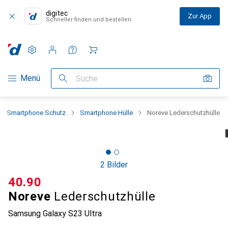
digitec
Zur App
Schneller finden und bestellen
Einstellungen
Kundenkonto
Vergleichslisten
Merklisten
Warenkorb
Navigation nach Kategorien
Menü
Suche
Smartphone Schutz
Smartphone Hülle
Noreve Lederschutzhülle
2 Bilder
CHF
40.90
Noreve
Lederschutzhülle
Samsung Galaxy S23 Ultra