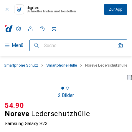
digitec
Zur App
Schneller finden und bestellen
Einstellungen
Kundenkonto
Vergleichslisten
Merklisten
Warenkorb
Navigation nach Kategorien
Menü
Suche
Smartphone Schutz
Smartphone Hülle
Noreve Lederschutzhülle
2 Bilder
CHF
54.90
Noreve
Lederschutzhülle
Samsung Galaxy S23