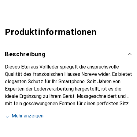
Produktinformationen
Beschreibung
Dieses Etui aus Vollleder spiegelt die anspruchsvolle
Qualität des französischen Hauses Noreve wider. Es bietet
eleganten Schutz für Ihr Smartphone. Seit Jahren von
Experten der Lederverarbeitung hergestellt, ist es die
ideale Ergänzung zu Ihrem Gerät. Massgeschneidert und
mit fein geschwungenen Formen für einen perfekten Sitz.
Ein elegantes Accessoire und das ideale Gewand für Ihr
Mehr anzeigen
Smartphone. Die Marke Noreve ist international für ihre
hochwertigen Produkte bekannt und stets eine gute Wahl
für den anspruchsvollen Kunden.