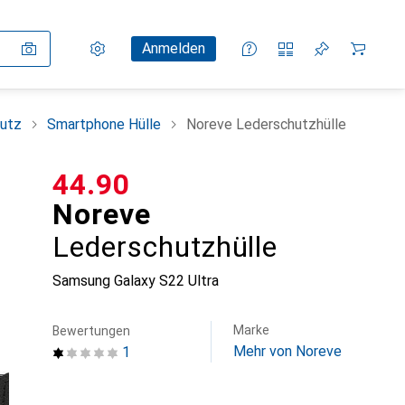
Einstellungen
Kundenkonto
Vergleichslisten
Merklisten
Warenkorb
Anmelden
utz
Smartphone Hülle
Noreve Lederschutzhülle
CHF
44.90
Noreve
Lederschutzhülle
Samsung Galaxy S22 Ultra
Marke
Bewertungen
Mehr von Noreve
1