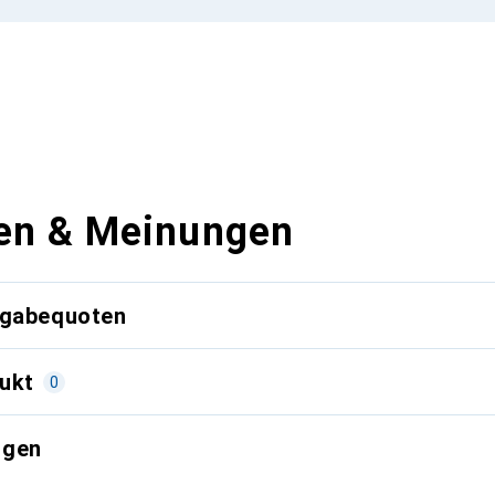
en & Meinungen
kgabequoten
ukt
0
ngen