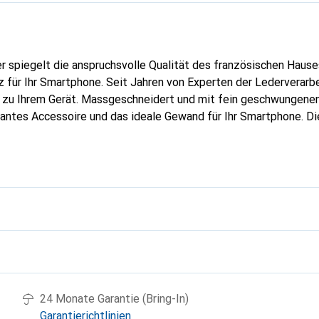
er spiegelt die anspruchsvolle Qualität des französischen Hause
 für Ihr Smartphone. Seit Jahren von Experten der Lederverarbei
g zu Ihrem Gerät. Massgeschneidert und mit fein geschwungenen
gantes Accessoire und das ideale Gewand für Ihr Smartphone. D
hochwertigen Produkte bekannt und stets eine gute Wahl für den
g
24 Monate Garantie (Bring-In)
Garantierichtlinien