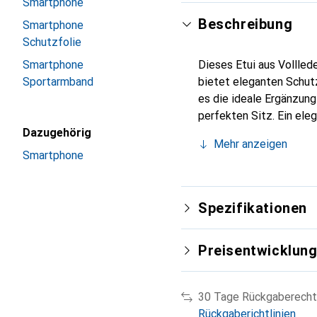
Smartphone
Beschreibung
Smartphone
Schutzfolie
Smartphone
Dieses Etui aus Vollled
Sportarmband
bietet eleganten Schutz
es die ideale Ergänzun
perfekten Sitz. Ein ele
Dazugehörig
international für ihre 
Mehr anzeigen
Kunden.
Smartphone
Spezifikationen
Preisentwicklun
30 Tage Rückgaberecht
Rückgaberichtlinien