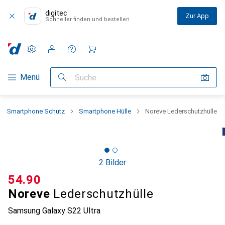
digitec
Zur App
Schneller finden und bestellen
Einstellungen
Kundenkonto
Vergleichslisten
Merklisten
Warenkorb
Navigation nach Kategorien
Menü
Suche
Smartphone Schutz
Smartphone Hülle
Noreve Lederschutzhülle
2 Bilder
CHF
54.90
Noreve
Lederschutzhülle
Samsung Galaxy S22 Ultra