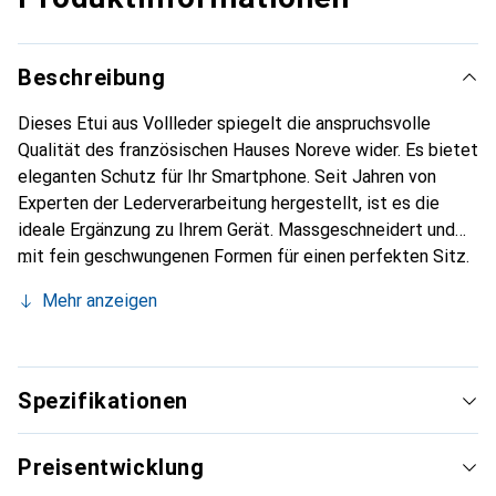
Beschreibung
Dieses Etui aus Vollleder spiegelt die anspruchsvolle
Qualität des französischen Hauses Noreve wider. Es bietet
eleganten Schutz für Ihr Smartphone. Seit Jahren von
Experten der Lederverarbeitung hergestellt, ist es die
ideale Ergänzung zu Ihrem Gerät. Massgeschneidert und
mit fein geschwungenen Formen für einen perfekten Sitz.
Ein elegantes Accessoire und das ideale Gewand für Ihr
Mehr anzeigen
Smartphone. Die Marke Noreve ist international für ihre
hochwertigen Produkte bekannt und stets eine gute Wahl
für den anspruchsvollen Kunden.
Spezifikationen
Preisentwicklung