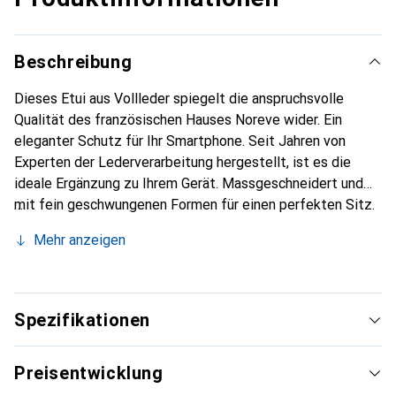
Beschreibung
Dieses Etui aus Vollleder spiegelt die anspruchsvolle
Qualität des französischen Hauses Noreve wider. Ein
eleganter Schutz für Ihr Smartphone. Seit Jahren von
Experten der Lederverarbeitung hergestellt, ist es die
ideale Ergänzung zu Ihrem Gerät. Massgeschneidert und
mit fein geschwungenen Formen für einen perfekten Sitz.
Ein elegantes Accessoire und das ideale Gewand für Ihr
Mehr anzeigen
Smartphone. Die Marke Noreve ist international für ihre
hochwertigen Produkte bekannt und stets eine gute Wahl
für den anspruchsvollen Kunden.
Spezifikationen
Preisentwicklung