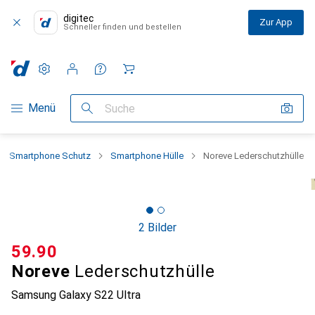
digitec
Zur App
Schneller finden und bestellen
Einstellungen
Kundenkonto
Vergleichslisten
Merklisten
Warenkorb
Navigation nach Kategorien
Menü
Suche
Smartphone Schutz
Smartphone Hülle
Noreve Lederschutzhülle
2 Bilder
CHF
59.90
Noreve
Lederschutzhülle
Samsung Galaxy S22 Ultra