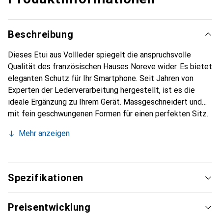
Beschreibung
Dieses Etui aus Vollleder spiegelt die anspruchsvolle
Qualität des französischen Hauses Noreve wider. Es bietet
eleganten Schutz für Ihr Smartphone. Seit Jahren von
Experten der Lederverarbeitung hergestellt, ist es die
ideale Ergänzung zu Ihrem Gerät. Massgeschneidert und
mit fein geschwungenen Formen für einen perfekten Sitz.
Ein elegantes Accessoire und das ideale Gewand für Ihr
Mehr anzeigen
Smartphone. Die Marke Noreve ist international für ihre
hochwertigen Produkte bekannt und stets eine gute Wahl
für den anspruchsvollen Kunden.
Spezifikationen
Preisentwicklung