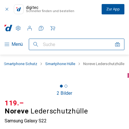
digitec
Zur App
Schneller finden und bestellen
Einstellungen
Kundenkonto
Vergleichslisten
Merklisten
Warenkorb
Navigation nach Kategorien
Menü
Suche
Smartphone Schutz
Smartphone Hülle
Noreve Lederschutzhülle
2 Bilder
CHF
119.–
Noreve
Lederschutzhülle
Samsung Galaxy S22