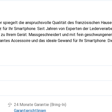
er spiegelt die anspruchsvolle Qualität des französischen Hause
 für Ihr Smartphone. Seit Jahren von Experten der Lederverarbei
g zu Ihrem Gerät. Massgeschneidert und mit fein geschwungenen
gantes Accessoire und das ideale Gewand für Ihr Smartphone. D
hochwertigen Produkte bekannt und stets eine gute Wahl für den
g
24 Monate Garantie (Bring-In)
Garantierichtlinien