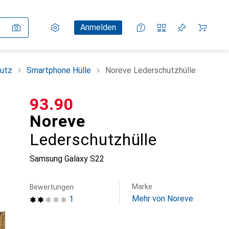
Einstellungen
Kundenkonto
Vergleichslisten
Merklisten
Warenkorb
Anmelden
utz
Smartphone Hülle
Noreve Lederschutzhülle
CHF
93.90
Noreve
Lederschutzhülle
Samsung Galaxy S22
Marke
Bewertungen
Mehr von Noreve
1