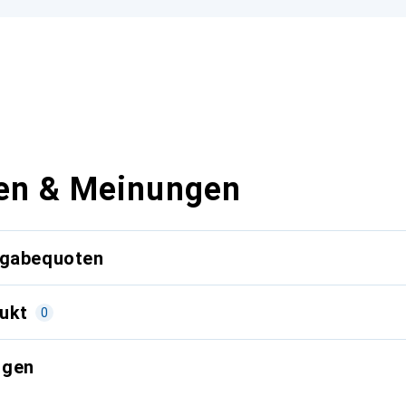
en & Meinungen
kgabequoten
ukt
0
ngen