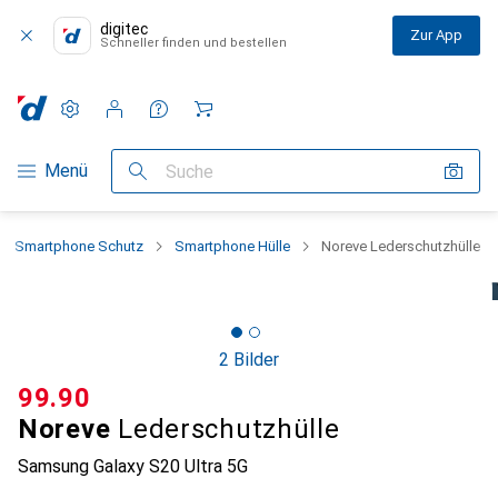
digitec
Zur App
Schneller finden und bestellen
Einstellungen
Kundenkonto
Vergleichslisten
Merklisten
Warenkorb
Navigation nach Kategorien
Menü
Suche
Smartphone Schutz
Smartphone Hülle
Noreve Lederschutzhülle
2 Bilder
CHF
99.90
Noreve
Lederschutzhülle
Samsung Galaxy S20 Ultra 5G