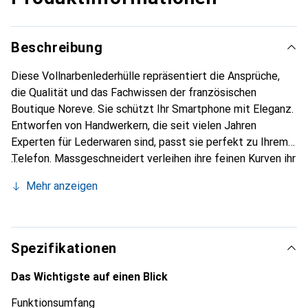
Beschreibung
Diese Vollnarbenlederhülle repräsentiert die Ansprüche,
die Qualität und das Fachwissen der französischen
Boutique Noreve. Sie schützt Ihr Smartphone mit Eleganz.
Entworfen von Handwerkern, die seit vielen Jahren
Experten für Lederwaren sind, passt sie perfekt zu Ihrem
Telefon. Massgeschneidert verleihen ihre feinen Kurven ihr
eine echte zweite Haut. Sie wird zum schicken und
Mehr anzeigen
unverzichtbaren Accessoire Ihres Smartphones.
International anerkannt für ihre hochwertigen Produkte ist
die Marke Noreve eine sichere Wahl für eine
anspruchsvolle Kundschaft.
Spezifikationen
Das Wichtigste auf einen Blick
Funktionsumfang