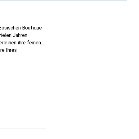
nzösischen Boutique
vielen Jahren
rleihen ihre feinen
re Ihres
eve eine sichere