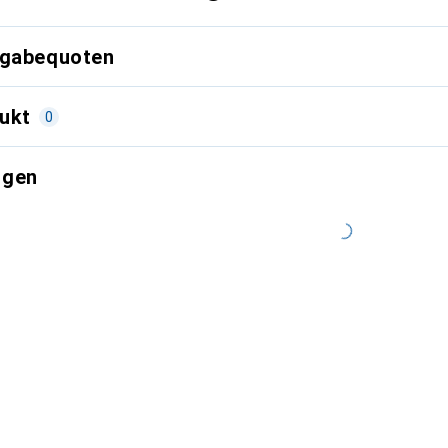
kgabequoten
ukt
0
ngen