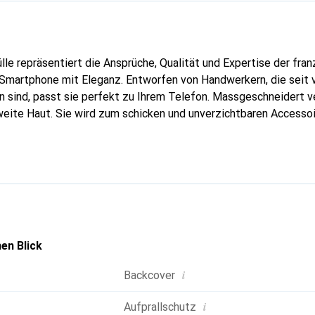
lle repräsentiert die Ansprüche, Qualität und Expertise der fra
 Smartphone mit Eleganz. Entworfen von Handwerkern, die seit 
 sind, passt sie perfekt zu Ihrem Telefon. Massgeschneidert ve
weite Haut. Sie wird zum schicken und unverzichtbaren Accessoi
nal anerkannt für ihre hochwertigen Produkte ist die Marke Nor
volle Kundschaft.
en Blick
i
Backcover
i
Aufprallschutz