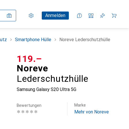
Einstellungen
Kundenkonto
Vergleichslisten
Merklisten
Warenkorb
Anmelden
utz
Smartphone Hülle
Noreve Lederschutzhülle
CHF
119.–
Noreve
Lederschutzhülle
Samsung Galaxy S20 Ultra 5G
Marke
Bewertungen
Mehr von Noreve