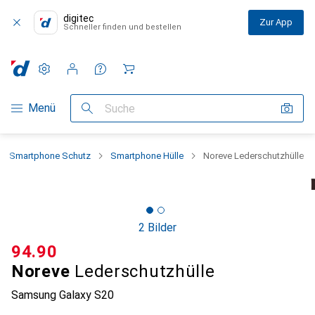
digitec
Zur App
Schneller finden und bestellen
Einstellungen
Kundenkonto
Vergleichslisten
Merklisten
Warenkorb
Navigation nach Kategorien
Menü
Suche
Smartphone Schutz
Smartphone Hülle
Noreve Lederschutzhülle
2 Bilder
CHF
94.90
Noreve
Lederschutzhülle
Samsung Galaxy S20