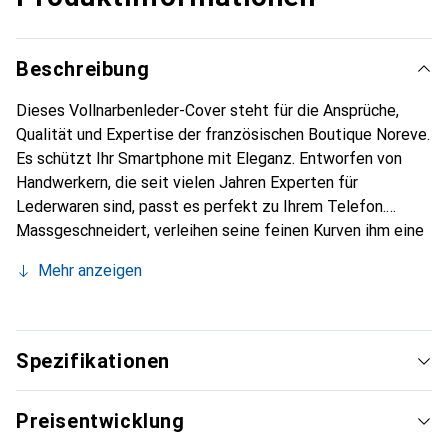
Beschreibung
Dieses Vollnarbenleder-Cover steht für die Ansprüche,
Qualität und Expertise der französischen Boutique Noreve.
Es schützt Ihr Smartphone mit Eleganz. Entworfen von
Handwerkern, die seit vielen Jahren Experten für
Lederwaren sind, passt es perfekt zu Ihrem Telefon.
Massgeschneidert, verleihen seine feinen Kurven ihm eine
echte zweite Haut. Es wird zum schicken und
Mehr anzeigen
unverzichtbaren Accessoire Ihres Smartphones.
International anerkannt für ihre hochwertigen Produkte ist
die Marke Noreve eine sichere Wahl für eine
anspruchsvolle Kundschaft.
Spezifikationen
Preisentwicklung