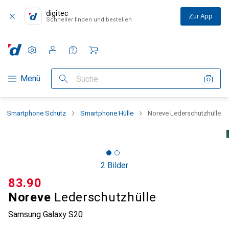
digitec
Zur App
Schneller finden und bestellen
Einstellungen
Kundenkonto
Vergleichslisten
Merklisten
Warenkorb
Navigation nach Kategorien
Menü
Suche
Smartphone Schutz
Smartphone Hülle
Noreve Lederschutzhülle
2 Bilder
CHF
83.90
Noreve
Lederschutzhülle
Samsung Galaxy S20