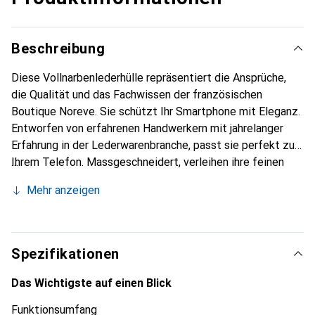
Beschreibung
Diese Vollnarbenlederhülle repräsentiert die Ansprüche,
die Qualität und das Fachwissen der französischen
Boutique Noreve. Sie schützt Ihr Smartphone mit Eleganz.
Entworfen von erfahrenen Handwerkern mit jahrelanger
Erfahrung in der Lederwarenbranche, passt sie perfekt zu
Ihrem Telefon. Massgeschneidert, verleihen ihre feinen
Kurven ihr eine echte zweite Haut. Sie wird zum schicken
Mehr anzeigen
und unverzichtbaren Accessoire für Ihr Smartphone. Die
Marke Noreve ist international für ihre hochwertigen
Produkte anerkannt und eine zuverlässige Wahl für eine
anspruchsvolle Kundschaft.
Spezifikationen
Das Wichtigste auf einen Blick
Funktionsumfang