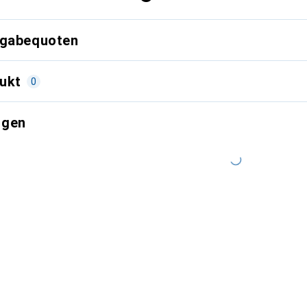
kgabequoten
ukt
0
ngen