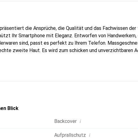
präsentiert die Ansprüche, die Qualität und das Fachwissen der
ützt Ihr Smartphone mit Eleganz. Entworfen von Handwerkern, d
erwaren sind, passt es perfekt zu Ihrem Telefon. Massgeschnei
echte zweite Haut. Es wird zum schicken und unverzichtbaren Ac
al anerkannt für ihre hochwertigen Produkte ist die Marke Nore
 Kundschaft.
en Blick
i
Backcover
i
Aufprallschutz