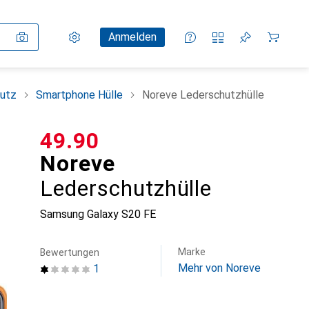
Einstellungen
Kundenkonto
Vergleichslisten
Merklisten
Warenkorb
Anmelden
utz
Smartphone Hülle
Noreve Lederschutzhülle
CHF
49.90
Noreve
Lederschutzhülle
Samsung Galaxy S20 FE
Marke
Bewertungen
Mehr von Noreve
1