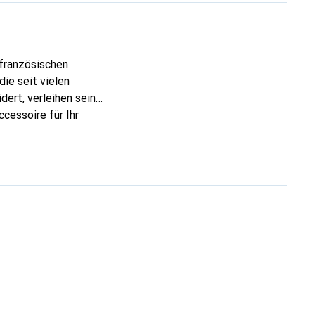
 französischen
ie seit vielen
dert, verleihen seine
cessoire für Ihr
ve eine sichere Wahl