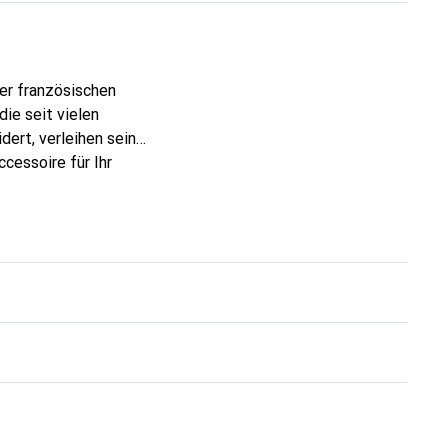
der französischen
ie seit vielen
dert, verleihen seine
cessoire für Ihr
ve eine sichere Wahl