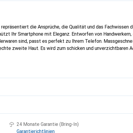
repräsentiert die Ansprüche, die Qualität und das Fachwissen 
ützt Ihr Smartphone mit Eleganz. Entworfen von Handwerkern, d
erwaren sind, passt es perfekt zu Ihrem Telefon. Massgeschnei
echte zweite Haut. Es wird zum schicken und unverzichtbaren Ac
al anerkannt für ihre hochwertigen Produkte ist die Marke Nore
Klientel.
g
24 Monate Garantie (Bring-In)
Garantierichtlinien