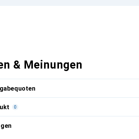
en & Meinungen
kgabequoten
ukt
0
ngen