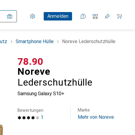
Einstellungen
Kundenkonto
Vergleichslisten
Merklisten
Warenkorb
Anmelden
utz
Smartphone Hülle
Noreve Lederschutzhülle
CHF
78.90
Noreve
Lederschutzhülle
Samsung Galaxy S10+
Marke
Bewertungen
Mehr von Noreve
1