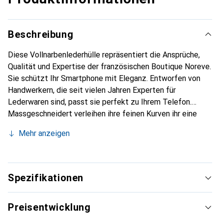
Beschreibung
Diese Vollnarbenlederhülle repräsentiert die Ansprüche,
Qualität und Expertise der französischen Boutique Noreve.
Sie schützt Ihr Smartphone mit Eleganz. Entworfen von
Handwerkern, die seit vielen Jahren Experten für
Lederwaren sind, passt sie perfekt zu Ihrem Telefon.
Massgeschneidert verleihen ihre feinen Kurven ihr eine
echte zweite Haut. Sie wird zum schicken und
Mehr anzeigen
unverzichtbaren Accessoire für Ihr Smartphone. Die Marke
Noreve ist international für ihre hochwertigen Produkte
anerkannt und gilt als sichere Wahl für eine anspruchsvolle
Kundschaft.
Spezifikationen
Preisentwicklung