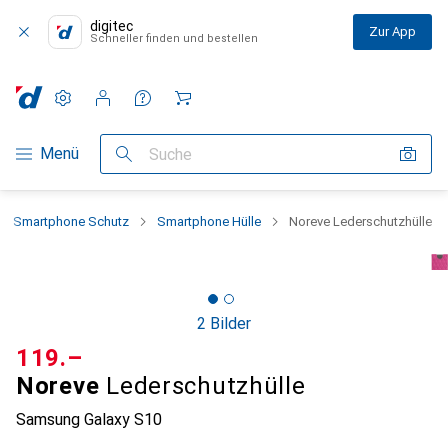
digitec
Zur App
Schneller finden und bestellen
Einstellungen
Kundenkonto
Vergleichslisten
Merklisten
Warenkorb
Navigation nach Kategorien
Menü
Suche
Smartphone Schutz
Smartphone Hülle
Noreve Lederschutzhülle
2 Bilder
CHF
119.–
Noreve
Lederschutzhülle
Samsung Galaxy S10