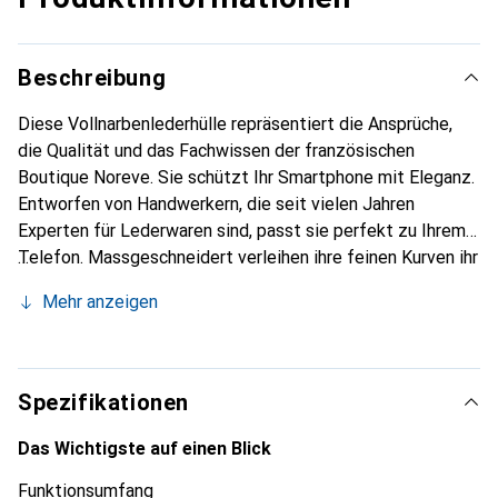
Beschreibung
Diese Vollnarbenlederhülle repräsentiert die Ansprüche,
die Qualität und das Fachwissen der französischen
Boutique Noreve. Sie schützt Ihr Smartphone mit Eleganz.
Entworfen von Handwerkern, die seit vielen Jahren
Experten für Lederwaren sind, passt sie perfekt zu Ihrem
Telefon. Massgeschneidert verleihen ihre feinen Kurven ihr
eine echte zweite Haut. Sie wird zum schicken und
Mehr anzeigen
unverzichtbaren Accessoire für Ihr Smartphone.
International anerkannt für ihre hochwertigen Produkte ist
die Marke Noreve eine sichere Wahl für eine
anspruchsvolle Kundschaft.
Spezifikationen
Das Wichtigste auf einen Blick
Funktionsumfang