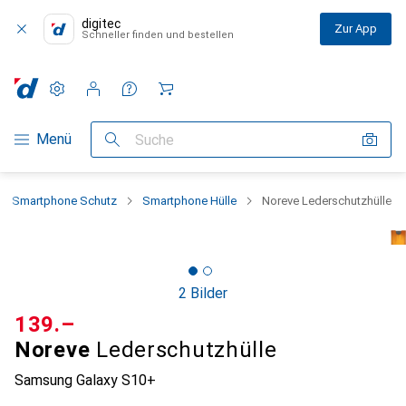
digitec
Zur App
Schneller finden und bestellen
Einstellungen
Kundenkonto
Vergleichslisten
Merklisten
Warenkorb
Navigation nach Kategorien
Menü
Suche
Smartphone Schutz
Smartphone Hülle
Noreve Lederschutzhülle
2 Bilder
CHF
139.–
Noreve
Lederschutzhülle
Samsung Galaxy S10+