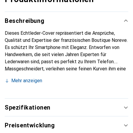
Beschreibung
Dieses Echtleder-Cover repräsentiert die Ansprüche,
Qualität und Expertise der französischen Boutique Noreve.
Es schützt Ihr Smartphone mit Eleganz. Entworfen von
Handwerkern, die seit vielen Jahren Experten für
Lederwaren sind, passt es perfekt zu Ihrem Telefon.
Massgeschneidert, verleihen seine feinen Kurven ihm eine
echte zweite Haut. Es wird zum schicken und
Mehr anzeigen
unverzichtbaren Accessoire für Ihr Smartphone.
International anerkannt für ihre hochwertigen Produkte ist
die Marke Noreve eine sichere Wahl für eine
anspruchsvolle Klientel.
Spezifikationen
Preisentwicklung