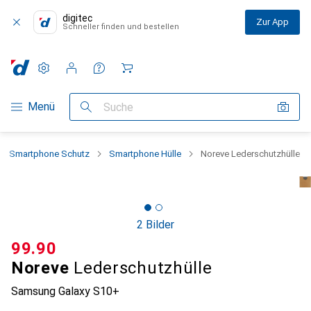
digitec
Zur App
Schneller finden und bestellen
Einstellungen
Kundenkonto
Vergleichslisten
Merklisten
Warenkorb
Navigation nach Kategorien
Menü
Suche
Smartphone Schutz
Smartphone Hülle
Noreve Lederschutzhülle
2 Bilder
CHF
99.90
Noreve
Lederschutzhülle
Samsung Galaxy S10+