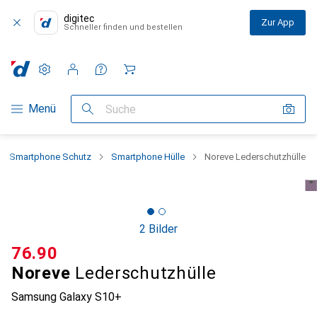
digitec
Zur App
Schneller finden und bestellen
Einstellungen
Kundenkonto
Vergleichslisten
Merklisten
Warenkorb
Navigation nach Kategorien
Menü
Suche
Smartphone Schutz
Smartphone Hülle
Noreve Lederschutzhülle
2 Bilder
CHF
76.90
Noreve
Lederschutzhülle
Samsung Galaxy S10+