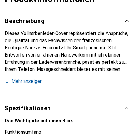
Beschreibung
Dieses Vollnarbenleder-Cover repräsentiert die Ansprüche,
die Qualität und das Fachwissen der französischen
Boutique Noreve. Es schützt Ihr Smartphone mit Stil.
Entworfen von erfahrenen Handwerkern mit jahrelanger
Erfahrung in der Lederwarenbranche, passt es perfekt zu
Ihrem Telefon. Massgeschneidert bietet es mit seinen
feinen Kurven eine wahre zweite Haut. Es wird zum
Mehr anzeigen
schicken und unverzichtbaren Accessoire für Ihr
Smartphone. Die Marke Noreve ist international für ihre
hochwertigen Produkte anerkannt und eine zuverlässige
Wahl für eine anspruchsvolle Kundschaft.
Spezifikationen
Das Wichtigste auf einen Blick
Funktionsumfang