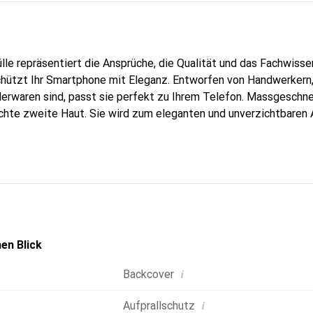
lle repräsentiert die Ansprüche, die Qualität und das Fachwisse
hützt Ihr Smartphone mit Eleganz. Entworfen von Handwerkern, 
erwaren sind, passt sie perfekt zu Ihrem Telefon. Massgeschnei
echte zweite Haut. Sie wird zum eleganten und unverzichtbaren 
nal anerkannt für ihre hochwertigen Produkte ist die Marke Nor
volle Kundschaft.
en Blick
i
Backcover
i
Aufprallschutz