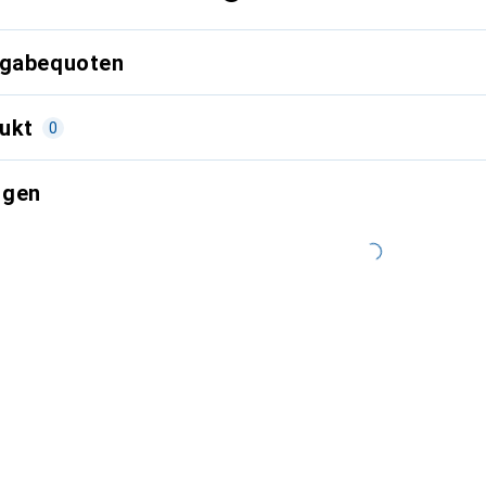
kgabequoten
ukt
0
ngen