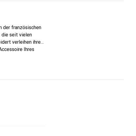
n der französischen
die seit vielen
dert verleihen ihre
Accessoire Ihres
eve eine sichere