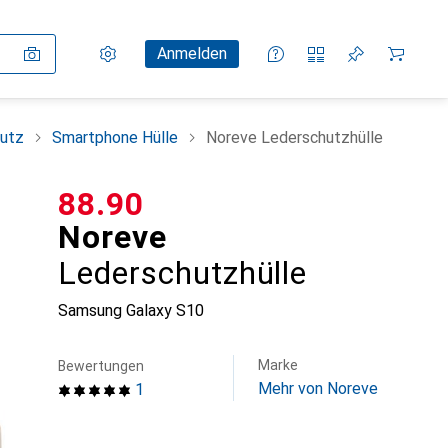
Einstellungen
Kundenkonto
Vergleichslisten
Merklisten
Warenkorb
Anmelden
utz
Smartphone Hülle
Noreve Lederschutzhülle
CHF
88.90
Noreve
Lederschutzhülle
Samsung Galaxy S10
Marke
Bewertungen
Mehr von Noreve
1