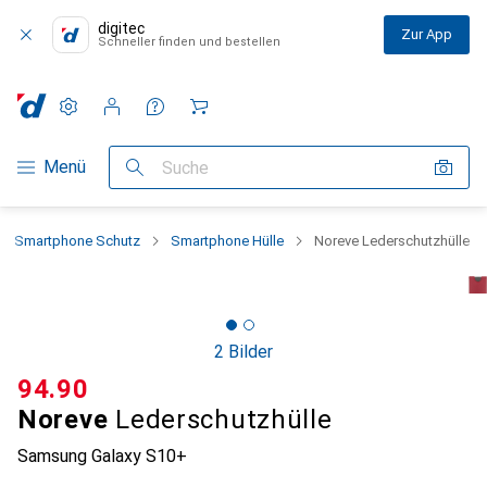
digitec
Zur App
Schneller finden und bestellen
Einstellungen
Kundenkonto
Vergleichslisten
Merklisten
Warenkorb
Navigation nach Kategorien
Menü
Suche
Smartphone Schutz
Smartphone Hülle
Noreve Lederschutzhülle
2 Bilder
CHF
94.90
Noreve
Lederschutzhülle
Samsung Galaxy S10+