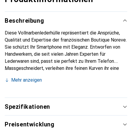
Beschreibung
Diese Vollnarbenlederhülle repräsentiert die Ansprüche,
Qualität und Expertise der französischen Boutique Noreve.
Sie schützt Ihr Smartphone mit Eleganz. Entworfen von
Handwerkern, die seit vielen Jahren Experten für
Lederwaren sind, passt sie perfekt zu Ihrem Telefon.
Massgeschneidert, verleihen ihre feinen Kurven ihr eine
echte zweite Haut. Sie wird zum schicken und
Mehr anzeigen
unverzichtbaren Accessoire für Ihr Smartphone.
International anerkannt für ihre hochwertigen Produkte ist
die Marke Noreve eine sichere Wahl für eine
anspruchsvolle Kundschaft.
Spezifikationen
Preisentwicklung