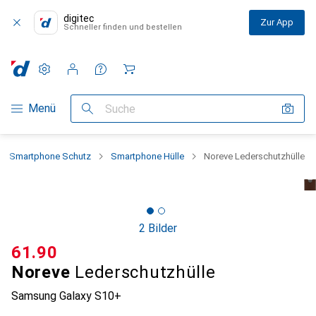
digitec
Zur App
Schneller finden und bestellen
Einstellungen
Kundenkonto
Vergleichslisten
Merklisten
Warenkorb
Navigation nach Kategorien
Menü
Suche
Smartphone Schutz
Smartphone Hülle
Noreve Lederschutzhülle
2 Bilder
CHF
61.90
Noreve
Lederschutzhülle
Samsung Galaxy S10+