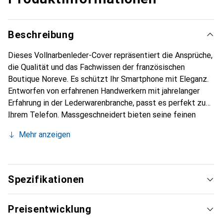
Beschreibung
Dieses Vollnarbenleder-Cover repräsentiert die Ansprüche,
die Qualität und das Fachwissen der französischen
Boutique Noreve. Es schützt Ihr Smartphone mit Eleganz.
Entworfen von erfahrenen Handwerkern mit jahrelanger
Erfahrung in der Lederwarenbranche, passt es perfekt zu
Ihrem Telefon. Massgeschneidert bieten seine feinen
Kurven eine echte zweite Haut. Es wird zum schicken und
Mehr anzeigen
unverzichtbaren Accessoire für Ihr Smartphone.
International anerkannt für ihre hochwertigen Produkte ist
die Marke Noreve eine zuverlässige Wahl für eine
anspruchsvolle Kundschaft.
Spezifikationen
Preisentwicklung