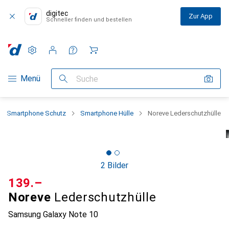
digitec
Zur App
Schneller finden und bestellen
Einstellungen
Kundenkonto
Vergleichslisten
Merklisten
Warenkorb
Navigation nach Kategorien
Menü
Suche
Smartphone Schutz
Smartphone Hülle
Noreve Lederschutzhülle
2 Bilder
CHF
139.–
Noreve
Lederschutzhülle
Samsung Galaxy Note 10