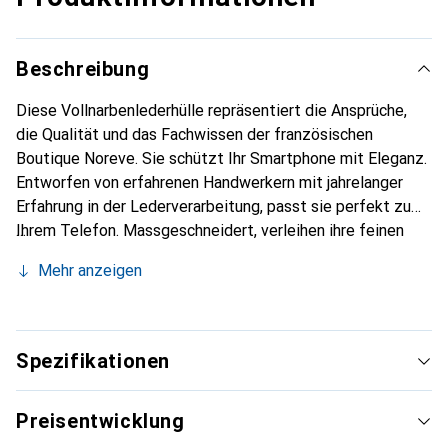
Beschreibung
Diese Vollnarbenlederhülle repräsentiert die Ansprüche,
die Qualität und das Fachwissen der französischen
Boutique Noreve. Sie schützt Ihr Smartphone mit Eleganz.
Entworfen von erfahrenen Handwerkern mit jahrelanger
Erfahrung in der Lederverarbeitung, passt sie perfekt zu
Ihrem Telefon. Massgeschneidert, verleihen ihre feinen
Kurven ihr eine echte zweite Haut. Sie wird zum schicken
Mehr anzeigen
und unverzichtbaren Accessoire für Ihr Smartphone.
International anerkannt für ihre hochwertigen Produkte ist
die Marke Noreve eine zuverlässige Wahl für eine
anspruchsvolle Kundschaft.
Spezifikationen
Preisentwicklung