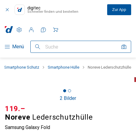
digitec
Zur App
Schneller finden und bestellen
Einstellungen
Kundenkonto
Vergleichslisten
Merklisten
Warenkorb
Navigation nach Kategorien
Menü
Suche
Smartphone Schutz
Smartphone Hülle
Noreve Lederschutzhülle
2 Bilder
CHF
119.–
Noreve
Lederschutzhülle
Samsung Galaxy Fold