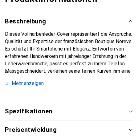
Beschreibung
Dieses Vollnarbenleder-Cover repräsentiert die Ansprüche,
Qualität und Expertise der französischen Boutique Noreve.
Es schützt Ihr Smartphone mit Eleganz. Entworfen von
erfahrenen Handwerkern mit jahrelanger Erfahrung in der
Lederwarenbranche, passt es perfekt zu Ihrem Telefon.
Massgeschneidert, verleihen seine feinen Kurven ihm eine
echte zweite Haut. Es wird zum schicken und
Mehr anzeigen
unverzichtbaren Accessoire für Ihr Smartphone.
International anerkannt für ihre hochwertigen Produkte ist
die Marke Noreve eine zuverlässige Wahl für eine
anspruchsvolle Kundschaft.
Spezifikationen
Preisentwicklung