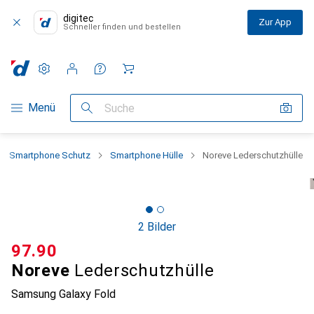
digitec
Zur App
Schneller finden und bestellen
Einstellungen
Kundenkonto
Vergleichslisten
Merklisten
Warenkorb
Navigation nach Kategorien
Menü
Suche
Smartphone Schutz
Smartphone Hülle
Noreve Lederschutzhülle
2 Bilder
CHF
97.90
Noreve
Lederschutzhülle
Samsung Galaxy Fold