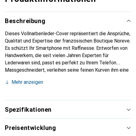
Beschreibung
Dieses Vollnarbenleder-Cover repräsentiert die Ansprüche,
Qualität und Expertise der französischen Boutique Noreve.
Es schützt Ihr Smartphone mit Raffinesse. Entworfen von
Handwerkern, die seit vielen Jahren Experten für
Lederwaren sind, passt es perfekt zu Ihrem Telefon.
Massgeschneidert, verleihen seine feinen Kurven ihm eine
echte zweite Haut. Es wird zum schicken und integralen
Mehr anzeigen
Accessoire Ihres Smartphones. International anerkannt für
ihre hochwertigen Produkte ist die Marke Noreve eine
sichere Wahl für eine anspruchsvolle Klientel.
Spezifikationen
Preisentwicklung