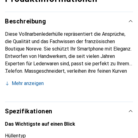
Beschreibung
Diese Vollnarbenlederhülle repräsentiert die Ansprüche,
die Qualität und das Fachwissen der französischen
Boutique Noreve. Sie schützt Ihr Smartphone mit Eleganz.
Entworfen von Handwerkern, die seit vielen Jahren
Experten für Lederwaren sind, passt sie perfekt zu Ihrem
Telefon. Massgeschneidert, verleihen ihre feinen Kurven
ihr eine echte zweite Haut. Sie wird zum schicken und
Mehr anzeigen
unverzichtbaren Accessoire für Ihr Smartphone.
International anerkannt für ihre hochwertigen Produkte ist
die Marke Noreve eine sichere Wahl für eine
anspruchsvolle Kundschaft.
Spezifikationen
Das Wichtigste auf einen Blick
Hüllentyp