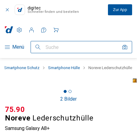
digitec
Zur App
Schneller finden und bestellen
Einstellungen
Kundenkonto
Vergleichslisten
Merklisten
Warenkorb
Navigation nach Kategorien
Menü
Suche
Smartphone Schutz
Smartphone Hülle
Noreve Lederschutzhülle
2 Bilder
CHF
75.90
Noreve
Lederschutzhülle
Samsung Galaxy A8+