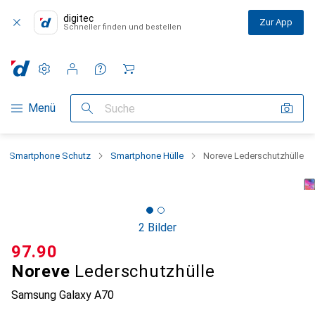
digitec
Zur App
Schneller finden und bestellen
Einstellungen
Kundenkonto
Vergleichslisten
Merklisten
Warenkorb
Navigation nach Kategorien
Menü
Suche
Smartphone Schutz
Smartphone Hülle
Noreve Lederschutzhülle
2 Bilder
CHF
97.90
Noreve
Lederschutzhülle
Samsung Galaxy A70