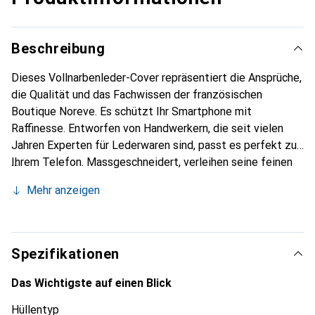
Beschreibung
Dieses Vollnarbenleder-Cover repräsentiert die Ansprüche,
die Qualität und das Fachwissen der französischen
Boutique Noreve. Es schützt Ihr Smartphone mit
Raffinesse. Entworfen von Handwerkern, die seit vielen
Jahren Experten für Lederwaren sind, passt es perfekt zu
Ihrem Telefon. Massgeschneidert, verleihen seine feinen
Kurven ihm eine echte zweite Haut. Es wird zum schicken
Mehr anzeigen
und unverzichtbaren Accessoire Ihres Smartphones.
International anerkannt für ihre hochwertigen Produkte ist
die Marke Noreve eine sichere Wahl für eine
anspruchsvolle Kundschaft.
Spezifikationen
Das Wichtigste auf einen Blick
Hüllentyp