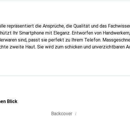
lle repräsentiert die Ansprüche, die Qualität und das Fachwisse
hützt Ihr Smartphone mit Eleganz. Entworfen von Handwerkern, 
erwaren sind, passt sie perfekt zu Ihrem Telefon. Massgeschnei
echte zweite Haut. Sie wird zum schicken und unverzichtbaren A
nal anerkannt für ihre hochwertigen Produkte ist die Marke Nor
olle Klientel.
en Blick
i
Backcover