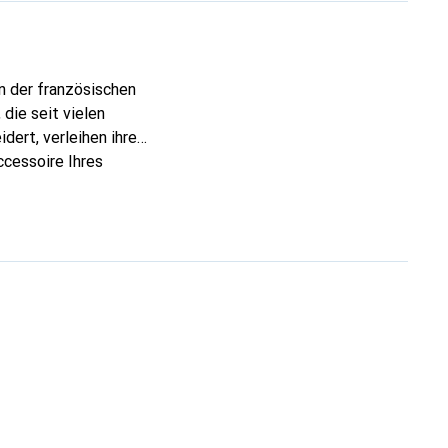
n der französischen
die seit vielen
dert, verleihen ihre
ccessoire Ihres
eve eine sichere