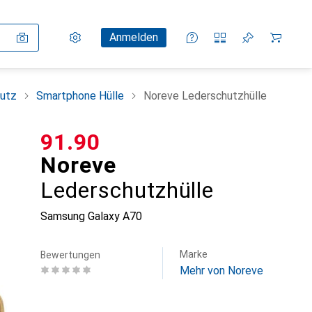
Einstellungen
Kundenkonto
Vergleichslisten
Merklisten
Warenkorb
Anmelden
utz
Smartphone Hülle
Noreve Lederschutzhülle
CHF
91.90
Noreve
Lederschutzhülle
Samsung Galaxy A70
Marke
Bewertungen
Mehr von Noreve