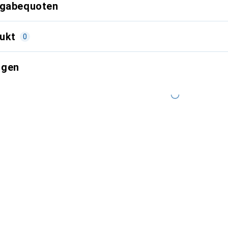
kgabequoten
ukt
0
ngen