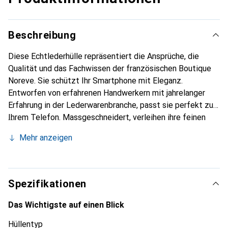
Beschreibung
Diese Echtlederhülle repräsentiert die Ansprüche, die
Qualität und das Fachwissen der französischen Boutique
Noreve. Sie schützt Ihr Smartphone mit Eleganz.
Entworfen von erfahrenen Handwerkern mit jahrelanger
Erfahrung in der Lederwarenbranche, passt sie perfekt zu
Ihrem Telefon. Massgeschneidert, verleihen ihre feinen
Kurven ihr eine echte zweite Haut. Sie wird zum schicken
Mehr anzeigen
und unverzichtbaren Accessoire für Ihr Smartphone.
International anerkannt für ihre hochwertigen Produkte ist
die Marke Noreve eine zuverlässige Wahl für eine
anspruchsvolle Kundschaft.
Spezifikationen
Das Wichtigste auf einen Blick
Hüllentyp