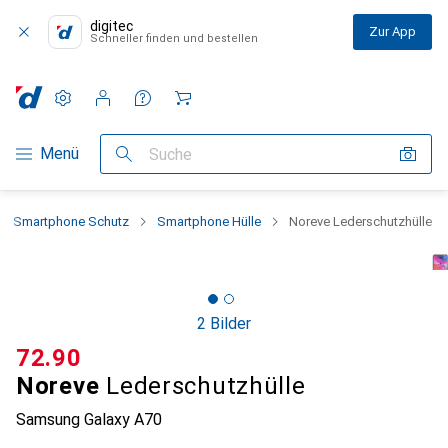
digitec
Zur App
Schneller finden und bestellen
Einstellungen
Kundenkonto
Vergleichslisten
Merklisten
Warenkorb
Navigation nach Kategorien
Menü
Suche
Smartphone Schutz
Smartphone Hülle
Noreve Lederschutzhülle
2 Bilder
CHF
72.90
Noreve
Lederschutzhülle
Samsung Galaxy A70