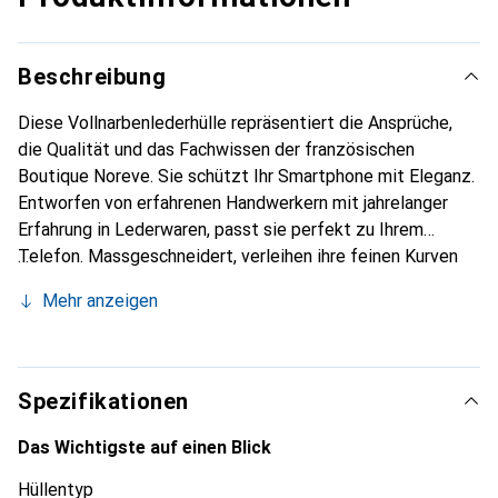
Beschreibung
Diese Vollnarbenlederhülle repräsentiert die Ansprüche,
die Qualität und das Fachwissen der französischen
Boutique Noreve. Sie schützt Ihr Smartphone mit Eleganz.
Entworfen von erfahrenen Handwerkern mit jahrelanger
Erfahrung in Lederwaren, passt sie perfekt zu Ihrem
Telefon. Massgeschneidert, verleihen ihre feinen Kurven
ihr ein echtes Gefühl von zweiter Haut. Sie wird zum
Mehr anzeigen
schicken und unverzichtbaren Accessoire für Ihr
Smartphone. International anerkannt für ihre hochwertigen
Produkte ist die Marke Noreve eine zuverlässige Wahl für
eine anspruchsvolle Kundschaft.
Spezifikationen
Das Wichtigste auf einen Blick
Hüllentyp