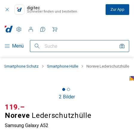
digitec
Zur App
Schneller finden und bestellen
Einstellungen
Kundenkonto
Vergleichslisten
Merklisten
Warenkorb
Navigation nach Kategorien
Menü
Suche
Smartphone Schutz
Smartphone Hülle
Noreve Lederschutzhülle
2 Bilder
CHF
119.–
Noreve
Lederschutzhülle
Samsung Galaxy A52