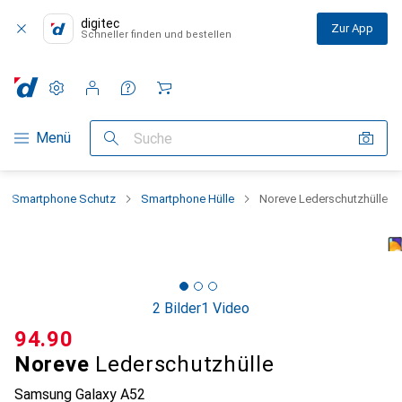
digitec
Zur App
Schneller finden und bestellen
Einstellungen
Kundenkonto
Vergleichslisten
Merklisten
Warenkorb
Navigation nach Kategorien
Menü
Suche
Smartphone Schutz
Smartphone Hülle
Noreve Lederschutzhülle
2 Bilder
1 Video
CHF
94.90
Noreve
Lederschutzhülle
Samsung Galaxy A52