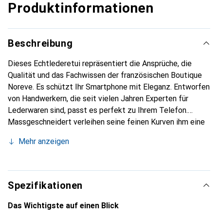
Produktinformationen
Beschreibung
Dieses Echtlederetui repräsentiert die Ansprüche, die
Qualität und das Fachwissen der französischen Boutique
Noreve. Es schützt Ihr Smartphone mit Eleganz. Entworfen
von Handwerkern, die seit vielen Jahren Experten für
Lederwaren sind, passt es perfekt zu Ihrem Telefon.
Massgeschneidert verleihen seine feinen Kurven ihm eine
echte zweite Haut. Es wird zum schicken und
Mehr anzeigen
unverzichtbaren Accessoire für Ihr Smartphone.
International anerkannt für ihre hochwertigen Produkte ist
die Marke Noreve eine sichere Wahl für eine
anspruchsvolle Kundschaft.
Spezifikationen
Das Wichtigste auf einen Blick