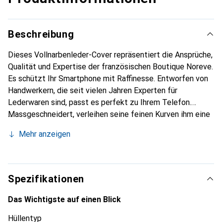
Beschreibung
Dieses Vollnarbenleder-Cover repräsentiert die Ansprüche,
Qualität und Expertise der französischen Boutique Noreve.
Es schützt Ihr Smartphone mit Raffinesse. Entworfen von
Handwerkern, die seit vielen Jahren Experten für
Lederwaren sind, passt es perfekt zu Ihrem Telefon.
Massgeschneidert, verleihen seine feinen Kurven ihm eine
echte zweite Haut. Es wird zum schicken und integralen
Mehr anzeigen
Accessoire Ihres Smartphones. International anerkannt für
ihre hochwertigen Produkte ist die Marke Noreve eine
sichere Wahl für eine anspruchsvolle Kundschaft.
Spezifikationen
Das Wichtigste auf einen Blick
Hüllentyp