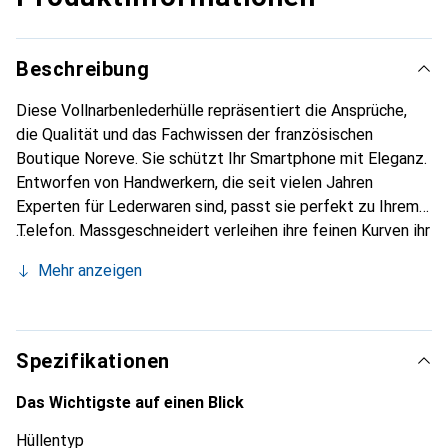
Beschreibung
Diese Vollnarbenlederhülle repräsentiert die Ansprüche,
die Qualität und das Fachwissen der französischen
Boutique Noreve. Sie schützt Ihr Smartphone mit Eleganz.
Entworfen von Handwerkern, die seit vielen Jahren
Experten für Lederwaren sind, passt sie perfekt zu Ihrem
Telefon. Massgeschneidert verleihen ihre feinen Kurven ihr
eine echte zweite Haut. Sie wird zum schicken und
Mehr anzeigen
unverzichtbaren Accessoire Ihres Smartphones.
International anerkannt für ihre hochwertigen Produkte ist
die Marke Noreve eine sichere Wahl für eine
anspruchsvolle Kundschaft.
Spezifikationen
Das Wichtigste auf einen Blick
Hüllentyp