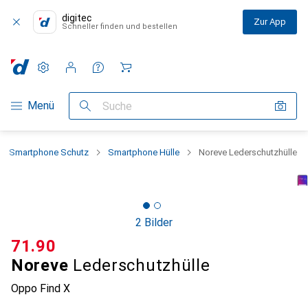
digitec
Zur App
Schneller finden und bestellen
Einstellungen
Kundenkonto
Vergleichslisten
Merklisten
Warenkorb
Navigation nach Kategorien
Menü
Suche
Smartphone Schutz
Smartphone Hülle
Noreve Lederschutzhülle
2 Bilder
CHF
71.90
Noreve
Lederschutzhülle
Oppo Find X