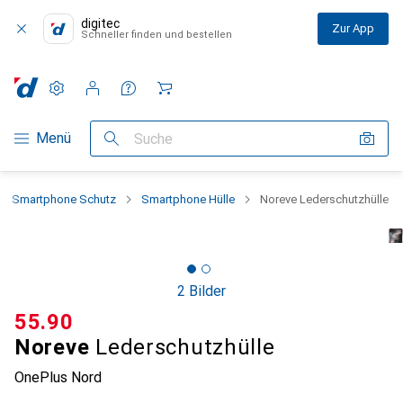
digitec
Zur App
Schneller finden und bestellen
Einstellungen
Kundenkonto
Vergleichslisten
Merklisten
Warenkorb
Navigation nach Kategorien
Menü
Suche
Smartphone Schutz
Smartphone Hülle
Noreve Lederschutzhülle
2 Bilder
CHF
55.90
Noreve
Lederschutzhülle
OnePlus Nord