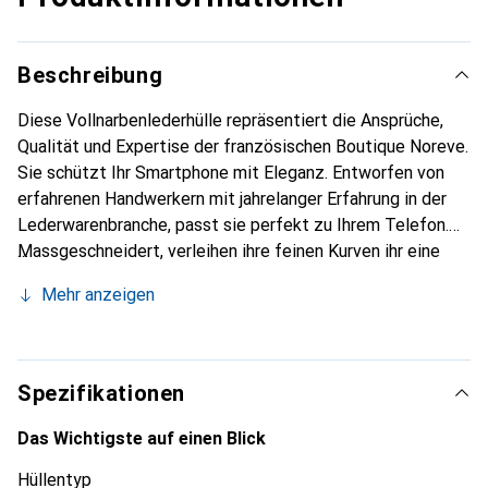
Beschreibung
Diese Vollnarbenlederhülle repräsentiert die Ansprüche,
Qualität und Expertise der französischen Boutique Noreve.
Sie schützt Ihr Smartphone mit Eleganz. Entworfen von
erfahrenen Handwerkern mit jahrelanger Erfahrung in der
Lederwarenbranche, passt sie perfekt zu Ihrem Telefon.
Massgeschneidert, verleihen ihre feinen Kurven ihr eine
echte zweite Haut. Sie wird zum schicken und
Mehr anzeigen
unverzichtbaren Accessoire für Ihr Smartphone.
International anerkannt für ihre hochwertigen Produkte ist
die Marke Noreve eine zuverlässige Wahl für eine
anspruchsvolle Kundschaft.
Spezifikationen
Das Wichtigste auf einen Blick
Hüllentyp