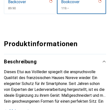
Backcover
Bookcover
CHF
89.90
CHF
119.–
Produktinformationen
Beschreibung
Dieses Etui aus Vollleder spiegelt die anspruchsvolle
Qualität des französischen Hauses Noreve wieder. Ein
eleganter Schutz für ihr Smartphone. Seit Jahren schon
von Experten der Lederverarbeitung hergestellt, ist es die
ideale Ergänzung zu ihrem Gerät. Maßgeschneidert und mit
fein geschwungenen Formen für einen perfekten Sitz. Ein
elegantes Accessoire und das ideale Gewand für ihr