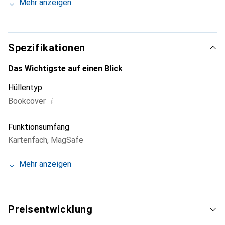
Mehr anzeigen
Smartphone. Die Marke Noreve ist international für seine
hochwertigen Produkte bekannt und ist stets eine gute
Wahl für den anspruchsvollen Kunden.
Spezifikationen
Das Wichtigste auf einen Blick
Hüllentyp
i
Bookcover
Funktionsumfang
Kartenfach
,
MagSafe
Mehr anzeigen
Preisentwicklung