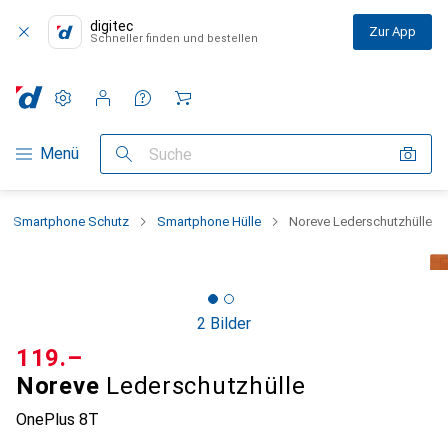
digitec
Zur App
Schneller finden und bestellen
Einstellungen
Kundenkonto
Vergleichslisten
Merklisten
Warenkorb
Navigation nach Kategorien
Menü
Suche
Smartphone Schutz
Smartphone Hülle
Noreve Lederschutzhülle
2 Bilder
CHF
119.–
Noreve
Lederschutzhülle
OnePlus 8T