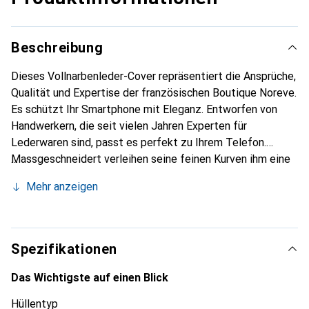
Beschreibung
Dieses Vollnarbenleder-Cover repräsentiert die Ansprüche,
Qualität und Expertise der französischen Boutique Noreve.
Es schützt Ihr Smartphone mit Eleganz. Entworfen von
Handwerkern, die seit vielen Jahren Experten für
Lederwaren sind, passt es perfekt zu Ihrem Telefon.
Massgeschneidert verleihen seine feinen Kurven ihm eine
echte zweite Haut. Es wird zum schicken und
Mehr anzeigen
unverzichtbaren Accessoire für Ihr Smartphone.
International anerkannt für ihre hochwertigen Produkte ist
die Marke Noreve eine sichere Wahl für eine
anspruchsvolle Kundschaft.
Spezifikationen
Das Wichtigste auf einen Blick
Hüllentyp