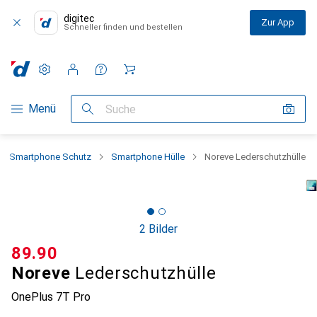
digitec
Zur App
Schneller finden und bestellen
Einstellungen
Kundenkonto
Vergleichslisten
Merklisten
Warenkorb
Navigation nach Kategorien
Menü
Suche
Smartphone Schutz
Smartphone Hülle
Noreve Lederschutzhülle
2 Bilder
CHF
89.90
Noreve
Lederschutzhülle
OnePlus 7T Pro