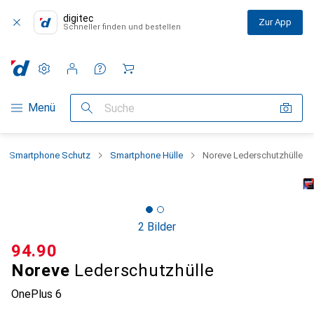
digitec
Zur App
Schneller finden und bestellen
Einstellungen
Kundenkonto
Vergleichslisten
Merklisten
Warenkorb
Navigation nach Kategorien
Menü
Suche
Smartphone Schutz
Smartphone Hülle
Noreve Lederschutzhülle
2 Bilder
CHF
94.90
Noreve
Lederschutzhülle
OnePlus 6