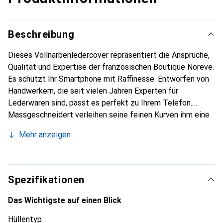
Beschreibung
Dieses Vollnarbenledercover repräsentiert die Ansprüche,
Qualität und Expertise der französischen Boutique Noreve.
Es schützt Ihr Smartphone mit Raffinesse. Entworfen von
Handwerkern, die seit vielen Jahren Experten für
Lederwaren sind, passt es perfekt zu Ihrem Telefon.
Massgeschneidert verleihen seine feinen Kurven ihm eine
echte zweite Haut. Es wird zum schicken und integralen
Mehr anzeigen
Accessoire Ihres Smartphones. International anerkannt für
ihre hochwertigen Produkte ist die Marke Noreve eine
sichere Wahl für eine anspruchsvolle Kundschaft.
Spezifikationen
Das Wichtigste auf einen Blick
Hüllentyp