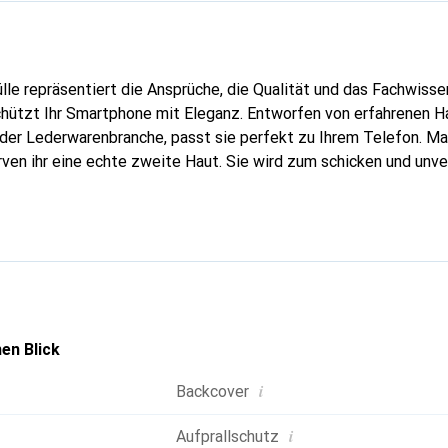
lle repräsentiert die Ansprüche, die Qualität und das Fachwisse
chützt Ihr Smartphone mit Eleganz. Entworfen von erfahrenen 
n der Lederwarenbranche, passt sie perfekt zu Ihrem Telefon. M
urven ihr eine echte zweite Haut. Sie wird zum schicken und unv
tphone. International anerkannt für ihre hochwertigen Produkte
für eine anspruchsvolle Kundschaft.
en Blick
i
Backcover
i
Aufprallschutz