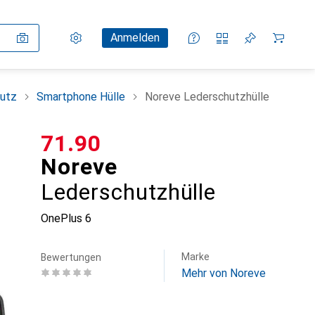
Einstellungen
Kundenkonto
Vergleichslisten
Merklisten
Warenkorb
Anmelden
utz
Smartphone Hülle
Noreve Lederschutzhülle
CHF
71.90
Noreve
Lederschutzhülle
OnePlus 6
Marke
Bewertungen
Mehr von Noreve