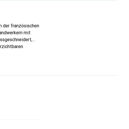
n der französischen
Handwerkern mit
assgeschneidert,
erzichtbaren
 ist die Marke Noreve