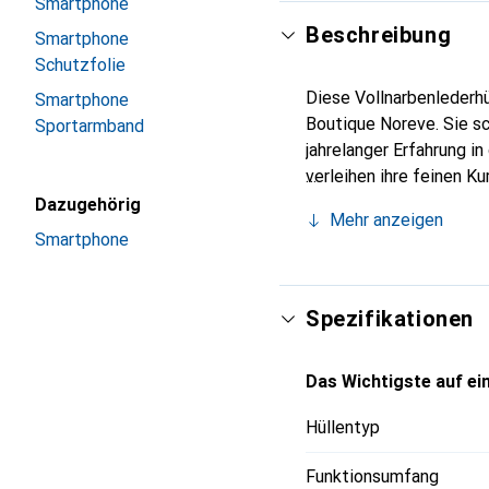
Smartphone
Beschreibung
Smartphone
Schutzfolie
Diese Vollnarbenlederhü
Smartphone
Boutique Noreve. Sie s
Sportarmband
jahrelanger Erfahrung i
verleihen ihre feinen K
Accessoire für Ihr Smar
Dazugehörig
Mehr anzeigen
eine zuverlässige Wahl 
Smartphone
Spezifikationen
Das Wichtigste auf ein
Hüllentyp
Funktionsumfang