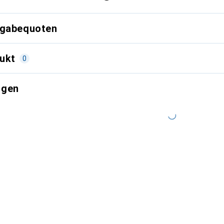
kgabequoten
ukt
0
ngen