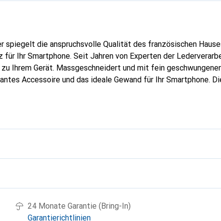
er spiegelt die anspruchsvolle Qualität des französischen Hause
 für Ihr Smartphone. Seit Jahren von Experten der Lederverarbei
g zu Ihrem Gerät. Massgeschneidert und mit fein geschwungenen
gantes Accessoire und das ideale Gewand für Ihr Smartphone. D
hochwertigen Produkte bekannt und stets eine gute Wahl für den
g
24 Monate Garantie (Bring-In)
Garantierichtlinien