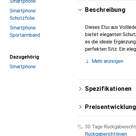
Smartphone
Beschreibung
Smartphone
Schutzfolie
Dieses Etui aus Vollled
Smartphone
bietet eleganten Schutz
Sportarmband
es die ideale Ergänzun
perfekten Sitz. Ein ele
international für ihre 
Dazugehörig
Mehr anzeigen
Kunden.
Smartphone
Spezifikationen
Preisentwicklun
30 Tage Rückgaberecht
Rückgaberichtlinien