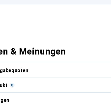
en & Meinungen
kgabequoten
ukt
0
ngen