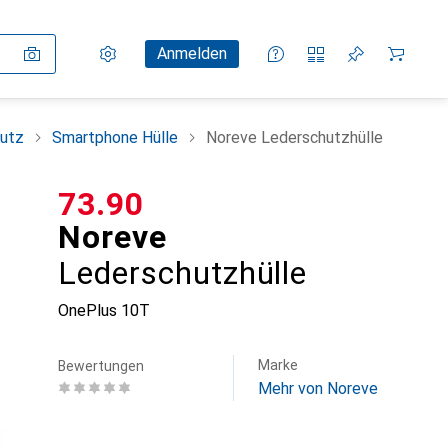
Einstellungen
Kundenkonto
Vergleichslisten
Merklisten
Warenkorb
Anmelden
utz
Smartphone Hülle
Noreve Lederschutzhülle
CHF
73.90
Noreve
Lederschutzhülle
OnePlus 10T
Marke
Bewertungen
Mehr von Noreve