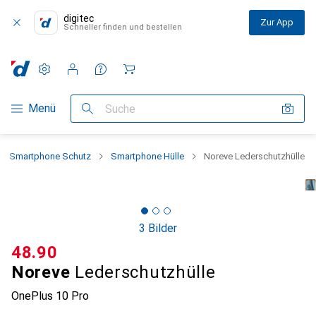
digitec
Zur App
Schneller finden und bestellen
Einstellungen
Kundenkonto
Vergleichslisten
Merklisten
Warenkorb
Navigation nach Kategorien
Menü
Suche
Smartphone Schutz
Smartphone Hülle
Noreve Lederschutzhülle
3 Bilder
CHF
48.90
Noreve
Lederschutzhülle
OnePlus 10 Pro