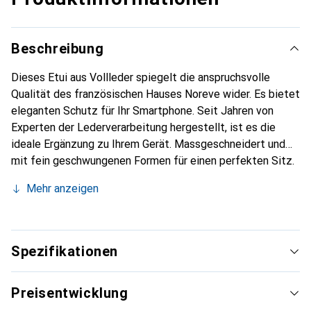
Beschreibung
Dieses Etui aus Vollleder spiegelt die anspruchsvolle
Qualität des französischen Hauses Noreve wider. Es bietet
eleganten Schutz für Ihr Smartphone. Seit Jahren von
Experten der Lederverarbeitung hergestellt, ist es die
ideale Ergänzung zu Ihrem Gerät. Massgeschneidert und
mit fein geschwungenen Formen für einen perfekten Sitz.
Ein elegantes Accessoire und das ideale Gewand für Ihr
Mehr anzeigen
Smartphone. Die Marke Noreve ist international für ihre
hochwertigen Produkte bekannt und stets eine gute Wahl
für den anspruchsvollen Kunden.
Spezifikationen
Preisentwicklung