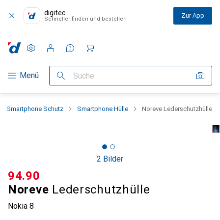
digitec
Zur App
Schneller finden und bestellen
Einstellungen
Kundenkonto
Vergleichslisten
Merklisten
Warenkorb
Navigation nach Kategorien
Menü
Suche
Smartphone Schutz
Smartphone Hülle
Noreve Lederschutzhülle
2 Bilder
CHF
94.90
Noreve
Lederschutzhülle
Nokia 8