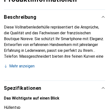
Beschreibung
Diese Vollnarbenlederhülle repräsentiert die Ansprüche,
die Qualität und das Fachwissen der französischen
Boutique Noreve. Sie schützt Ihr Smartphone mit Eleganz.
Entworfen von erfahrenen Handwerkern mit jahrelanger
Erfahrung in Lederwaren, passt sie perfekt zu Ihrem
Telefon. Massgeschneidert bieten ihre feinen Kurven eine
wahre zweite Haut. Sie wird zum schicken und
Mehr anzeigen
unverzichtbaren Accessoire für Ihr Smartphone.
International anerkannt für ihre hochwertigen Produkte ist
die Marke Noreve eine zuverlässige Wahl für eine
anspruchsvolle Kundschaft.
Spezifikationen
Das Wichtigste auf einen Blick
Hüllentyp