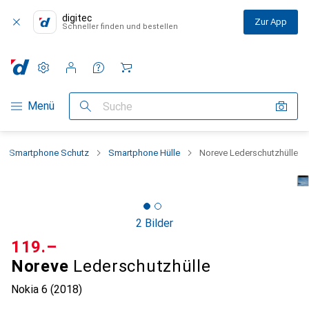
digitec
Zur App
Schneller finden und bestellen
Einstellungen
Kundenkonto
Vergleichslisten
Merklisten
Warenkorb
Navigation nach Kategorien
Menü
Suche
Smartphone Schutz
Smartphone Hülle
Noreve Lederschutzhülle
2 Bilder
CHF
119.–
Noreve
Lederschutzhülle
Nokia 6 (2018)