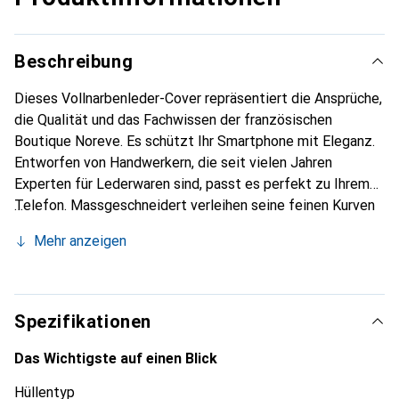
Beschreibung
Dieses Vollnarbenleder-Cover repräsentiert die Ansprüche,
die Qualität und das Fachwissen der französischen
Boutique Noreve. Es schützt Ihr Smartphone mit Eleganz.
Entworfen von Handwerkern, die seit vielen Jahren
Experten für Lederwaren sind, passt es perfekt zu Ihrem
Telefon. Massgeschneidert verleihen seine feinen Kurven
ihm eine echte zweite Haut. Es wird zum schicken und
Mehr anzeigen
unverzichtbaren Accessoire Ihres Smartphones.
International anerkannt für ihre hochwertigen Produkte ist
die Marke Noreve eine sichere Wahl für eine
anspruchsvolle Kundschaft.
Spezifikationen
Das Wichtigste auf einen Blick
Hüllentyp