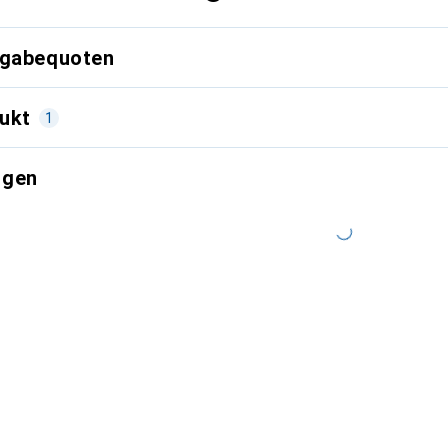
kgabequoten
ukt
1
ngen