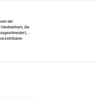
ssen der
 Handwerkern, die
assgeschneidert,
verzichtbaren
 ist die Marke Noreve