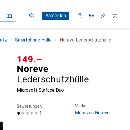
Einstellungen
Kundenkonto
Vergleichslisten
Merklisten
Warenkorb
Anmelden
utz
Smartphone Hülle
Noreve Lederschutzhülle
CHF
149.–
Noreve
Lederschutzhülle
Microsoft Surface Duo
Marke
Bewertungen
Mehr von Noreve
1