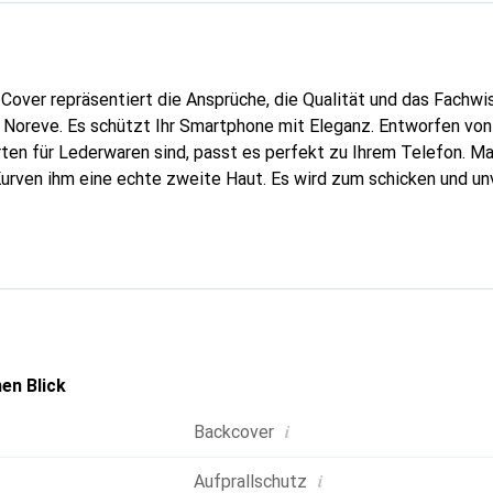
Cover repräsentiert die Ansprüche, die Qualität und das Fachwi
 Noreve. Es schützt Ihr Smartphone mit Eleganz. Entworfen von
rten für Lederwaren sind, passt es perfekt zu Ihrem Telefon. M
Kurven ihm eine echte zweite Haut. Es wird zum schicken und un
tphone. International anerkannt für ihre hochwertigen Produkte
ne anspruchsvolle Klientel.
en Blick
i
Backcover
i
Aufprallschutz