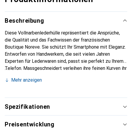
Beschreibung
Diese Vollnarbenlederhülle repräsentiert die Ansprüche,
die Qualität und das Fachwissen der französischen
Boutique Noreve. Sie schützt Ihr Smartphone mit Eleganz.
Entworfen von Handwerkern, die seit vielen Jahren
Experten für Lederwaren sind, passt sie perfekt zu Ihrem
Telefon. Massgeschneidert verleihen ihre feinen Kurven ihr
eine echte zweite Haut. Sie wird zum schicken und
Mehr anzeigen
unverzichtbaren Accessoire Ihres Smartphones.
International anerkannt für ihre hochwertigen Produkte ist
die Marke Noreve eine sichere Wahl für eine
anspruchsvolle Kundschaft.
Spezifikationen
Preisentwicklung