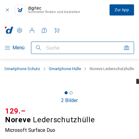
digitec
Zur App
Schneller finden und bestellen
Einstellungen
Kundenkonto
Vergleichslisten
Merklisten
Warenkorb
Navigation nach Kategorien
Menü
Suche
Smartphone Schutz
Smartphone Hülle
Noreve Lederschutzhülle
2 Bilder
CHF
129.–
Noreve
Lederschutzhülle
Microsoft Surface Duo