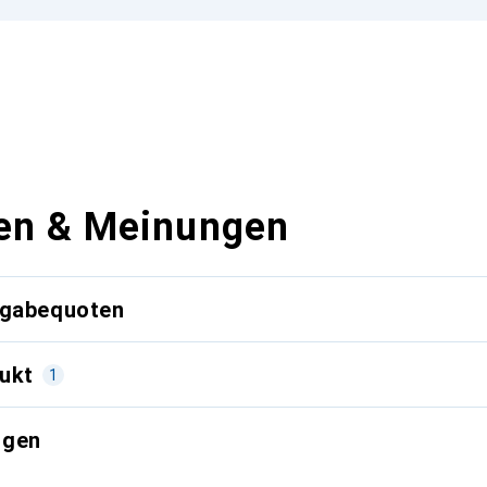
en & Meinungen
kgabequoten
ukt
1
ngen