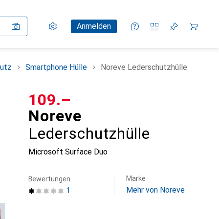
Einstellungen
Kundenkonto
Vergleichslisten
Merklisten
Warenkorb
Anmelden
utz
Smartphone Hülle
Noreve Lederschutzhülle
CHF
109.–
Noreve
Lederschutzhülle
Microsoft Surface Duo
Marke
Bewertungen
Mehr von Noreve
1