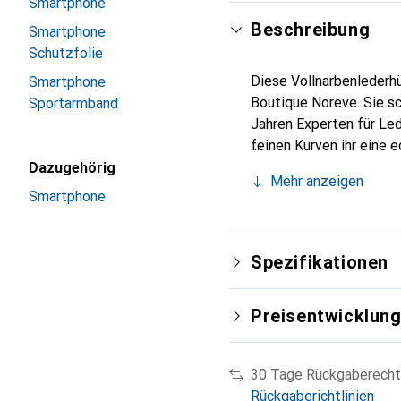
Smartphone
Beschreibung
Smartphone
Schutzfolie
Diese Vollnarbenlederhü
Smartphone
Boutique Noreve. Sie sc
Sportarmband
Jahren Experten für Led
feinen Kurven ihr eine 
Smartphones. Internatio
Dazugehörig
Mehr anzeigen
Wahl für eine anspruchs
Smartphone
Spezifikationen
Preisentwicklun
30 Tage Rückgaberecht
Rückgaberichtlinien