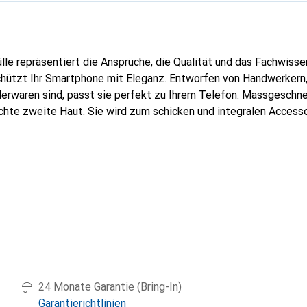
lle repräsentiert die Ansprüche, die Qualität und das Fachwisse
hützt Ihr Smartphone mit Eleganz. Entworfen von Handwerkern, 
erwaren sind, passt sie perfekt zu Ihrem Telefon. Massgeschnei
echte zweite Haut. Sie wird zum schicken und integralen Accesso
nal anerkannt für ihre hochwertigen Produkte ist die Marke Nor
volle Kundschaft.
g
24 Monate Garantie (Bring-In)
Garantierichtlinien