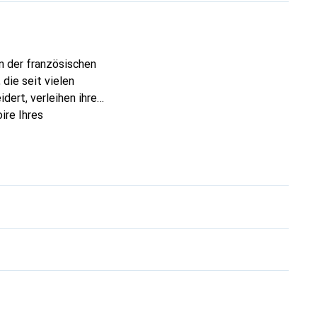
n der französischen
die seit vielen
dert, verleihen ihre
ire Ihres
eve eine sichere