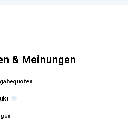
en & Meinungen
kgabequoten
ukt
1
ngen