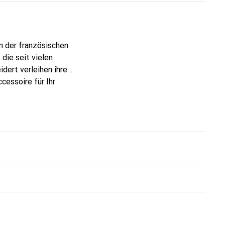
n der französischen
die seit vielen
dert verleihen ihre
cessoire für Ihr
ve eine sichere Wahl