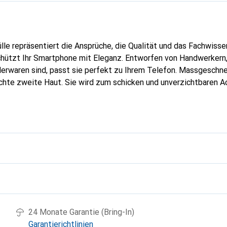
lle repräsentiert die Ansprüche, die Qualität und das Fachwisse
hützt Ihr Smartphone mit Eleganz. Entworfen von Handwerkern, 
erwaren sind, passt sie perfekt zu Ihrem Telefon. Massgeschnei
echte zweite Haut. Sie wird zum schicken und unverzichtbaren Ac
al anerkannt für ihre hochwertigen Produkte ist die Marke Nore
 Kundschaft.
g
24 Monate Garantie (Bring-In)
Garantierichtlinien