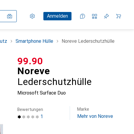
Einstellungen
Kundenkonto
Vergleichslisten
Merklisten
Warenkorb
Anmelden
utz
Smartphone Hülle
Noreve Lederschutzhülle
CHF
99.90
Noreve
Lederschutzhülle
Microsoft Surface Duo
Marke
Bewertungen
Mehr von Noreve
1