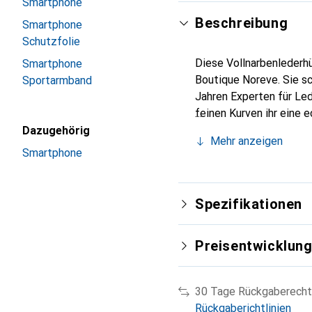
Smartphone
Beschreibung
Smartphone
Schutzfolie
Diese Vollnarbenlederhü
Smartphone
Boutique Noreve. Sie sc
Sportarmband
Jahren Experten für Led
feinen Kurven ihr eine 
Smartphone. Internation
Dazugehörig
Mehr anzeigen
für eine anspruchsvolle
Smartphone
Spezifikationen
Preisentwicklun
30 Tage Rückgaberecht
Rückgaberichtlinien