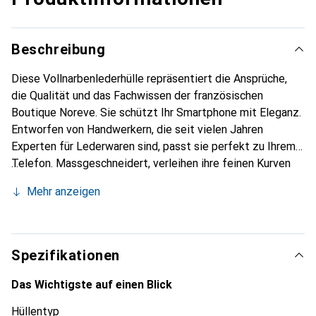
Beschreibung
Diese Vollnarbenlederhülle repräsentiert die Ansprüche,
die Qualität und das Fachwissen der französischen
Boutique Noreve. Sie schützt Ihr Smartphone mit Eleganz.
Entworfen von Handwerkern, die seit vielen Jahren
Experten für Lederwaren sind, passt sie perfekt zu Ihrem
Telefon. Massgeschneidert, verleihen ihre feinen Kurven
ihr eine echte zweite Haut. Sie wird zum schicken und
Mehr anzeigen
unverzichtbaren Accessoire für Ihr Smartphone.
International anerkannt für ihre hochwertigen Produkte ist
die Marke Noreve eine sichere Wahl für eine
anspruchsvolle Kundschaft.
Spezifikationen
Das Wichtigste auf einen Blick
Hüllentyp