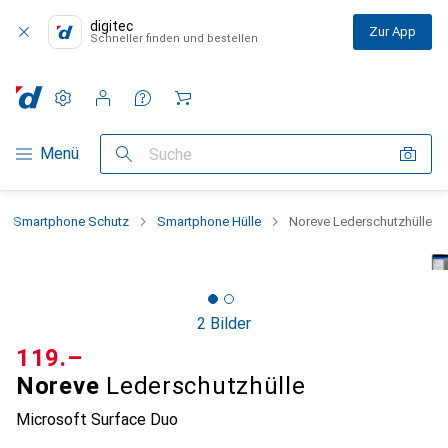
digitec
Zur App
Schneller finden und bestellen
Einstellungen
Kundenkonto
Vergleichslisten
Merklisten
Warenkorb
Navigation nach Kategorien
Menü
Suche
Smartphone Schutz
Smartphone Hülle
Noreve Lederschutzhülle
2 Bilder
CHF
119.–
Noreve
Lederschutzhülle
Microsoft Surface Duo