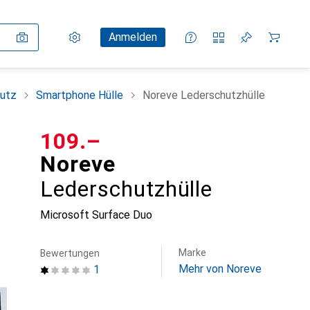
Einstellungen
Kundenkonto
Vergleichslisten
Merklisten
Warenkorb
Anmelden
utz
Smartphone Hülle
Noreve Lederschutzhülle
CHF
109.–
Noreve
Lederschutzhülle
Microsoft Surface Duo
Marke
Bewertungen
Mehr von Noreve
1