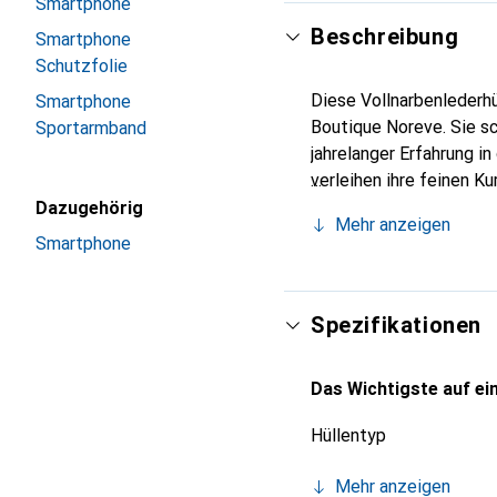
Smartphone
Beschreibung
Smartphone
Schutzfolie
Diese Vollnarbenlederhü
Smartphone
Boutique Noreve. Sie s
Sportarmband
jahrelanger Erfahrung i
verleihen ihre feinen K
Accessoire für Ihr Smar
Dazugehörig
Mehr anzeigen
und eine zuverlässige W
Smartphone
Spezifikationen
Das Wichtigste auf ein
Hüllentyp
Mehr anzeigen