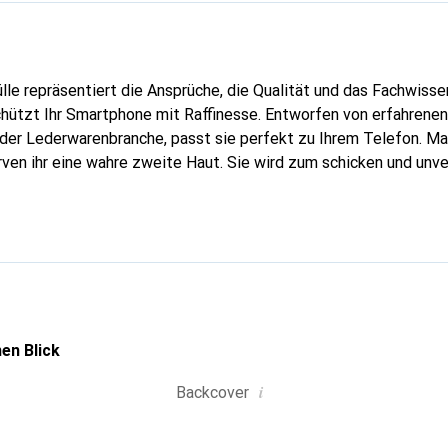
lle repräsentiert die Ansprüche, die Qualität und das Fachwisse
chützt Ihr Smartphone mit Raffinesse. Entworfen von erfahrene
n der Lederwarenbranche, passt sie perfekt zu Ihrem Telefon. M
urven ihr eine wahre zweite Haut. Sie wird zum schicken und unv
tphone. Die Marke Noreve ist international anerkannt für ihre 
ahl für anspruchsvolle Kunden.
en Blick
i
Backcover