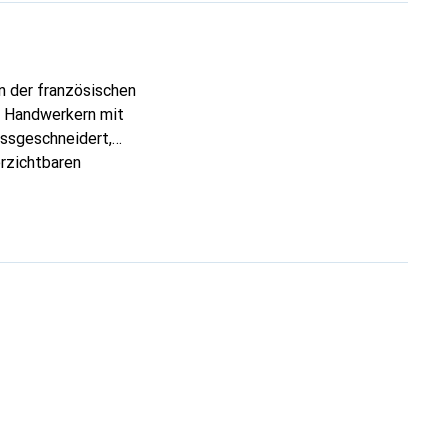
n der französischen
n Handwerkern mit
assgeschneidert,
erzichtbaren
hochwertigen Produkte