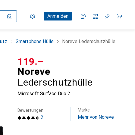
Einstellungen
Kundenkonto
Vergleichslisten
Merklisten
Warenkorb
Anmelden
utz
Smartphone Hülle
Noreve Lederschutzhülle
CHF
119.–
Noreve
Lederschutzhülle
Microsoft Surface Duo 2
Marke
Bewertungen
Mehr von Noreve
2