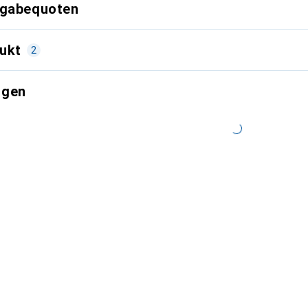
kgabequoten
ukt
2
ngen