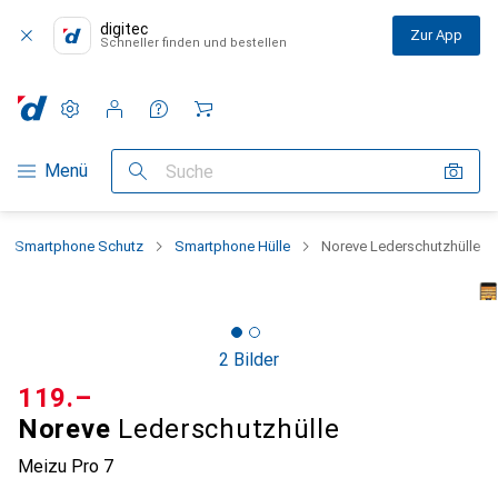
digitec
Zur App
Schneller finden und bestellen
Einstellungen
Kundenkonto
Vergleichslisten
Merklisten
Warenkorb
Navigation nach Kategorien
Menü
Suche
Smartphone Schutz
Smartphone Hülle
Noreve Lederschutzhülle
2 Bilder
CHF
119.–
Noreve
Lederschutzhülle
Meizu Pro 7