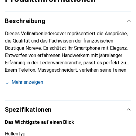
Beschreibung
Dieses Vollnarbenledercover repräsentiert die Ansprüche,
die Qualität und das Fachwissen der französischen
Boutique Noreve. Es schützt Ihr Smartphone mit Eleganz.
Entworfen von erfahrenen Handwerkern mit jahrelanger
Erfahrung in der Lederwarenbranche, passt es perfekt zu
Ihrem Telefon. Massgeschneidert, verleihen seine feinen
Kurven ihm eine echte zweite Haut. Es wird zum schicken
Mehr anzeigen
und unverzichtbaren Accessoire für Ihr Smartphone. Die
Marke Noreve ist international für ihre hochwertigen
Produkte anerkannt und eine zuverlässige Wahl für eine
anspruchsvolle Kundschaft.
Spezifikationen
Das Wichtigste auf einen Blick
Hüllentyp