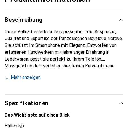
Beschreibung
Diese Vollnarbenlederhülle repräsentiert die Ansprüche,
Qualität und Expertise der französischen Boutique Noreve.
Sie schützt Ihr Smartphone mit Eleganz. Entworfen von
erfahrenen Handwerkern mit jahrelanger Erfahrung in
Lederwaren, passt sie perfekt zu Ihrem Telefon.
Massgeschneidert verleihen ihre feinen Kurven ihr eine
echte zweite Haut. Sie wird zum schicken und
Mehr anzeigen
unverzichtbaren Accessoire für Ihr Smartphone. Die Marke
Noreve ist international bekannt für ihre hochwertigen
Produkte und eine zuverlässige Wahl für eine
anspruchsvolle Kundschaft.
Spezifikationen
Das Wichtigste auf einen Blick
Hüllentyp